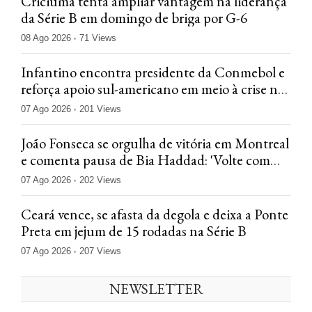
Criciúma tenta ampliar vantagem na liderança
da Série B em domingo de briga por G-6
08 Ago 2026
71 Views
Infantino encontra presidente da Conmebol e
reforça apoio sul-americano em meio à crise na
Fifa
07 Ago 2026
201 Views
João Fonseca se orgulha de vitória em Montreal
e comenta pausa de Bia Haddad: 'Volte com
tudo'
07 Ago 2026
202 Views
Ceará vence, se afasta da degola e deixa a Ponte
Preta em jejum de 15 rodadas na Série B
07 Ago 2026
207 Views
NEWSLETTER