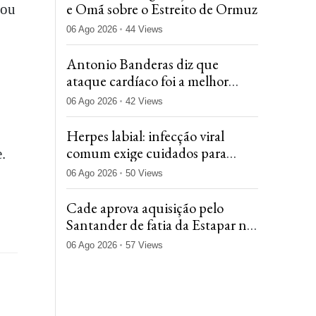
e Omã sobre o Estreito de Ormuz
 ou
06 Ago 2026
44 Views
Antonio Banderas diz que
ataque cardíaco foi a melhor
coisa que já aconteceu na vida
06 Ago 2026
42 Views
dele
Herpes labial: infecção viral
comum exige cuidados para
.
evitar transmissão e novas crises
06 Ago 2026
50 Views
Cade aprova aquisição pelo
Santander de fatia da Estapar na
Loop
06 Ago 2026
57 Views