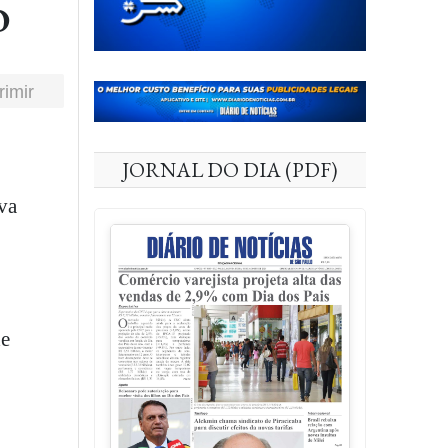
o
rimir
JORNAL DO DIA (PDF)
va
de