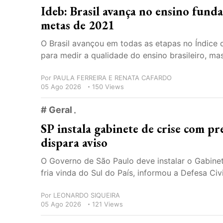
Ideb: Brasil avança no ensino fund
metas de 2021
O Brasil avançou em todas as etapas no Índice 
para medir a qualidade do ensino brasileiro, ma
Por
PAULA FERREIRA E RENATA CAFARDO
05 Ago 2026
150 Views
# Geral
SP instala gabinete de crise com pr
dispara aviso
O Governo de São Paulo deve instalar o Gabinete
fria vinda do Sul do País, informou a Defesa Civ
Por
LEONARDO SIQUEIRA
05 Ago 2026
121 Views