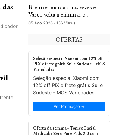
a das
Brenner marca duas vezes e
Vasco volta a eliminar o
Fluminense na Copa do Brasil
05 Ago 2026
136 Views
ndicador
OFERTAS
Seleção especial Xiaomi com 12% off
PIX e frete grátis Sul e Sudeste - MCS
Variedades
vil
Seleção especial Xiaomi com
12% off PIX e frete grátis Sul e
Sudeste - MCS Variedades
frente
Ver Promoção →
Oferta da semana - Tônico Facial
Medicube Zero Pore Pads 2.0 com