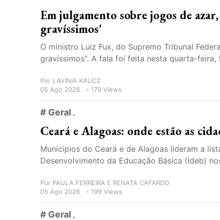
Em julgamento sobre jogos de azar,
gravíssimos'
O ministro Luiz Fux, do Supremo Tribunal Federa
gravíssimos". A fala foi feita nesta quarta-feira,
Por
LAVÍNIA KAUCZ
05 Ago 2026
179 Views
# Geral
Ceará e Alagoas: onde estão as ci
Municípios do Ceará e de Alagoas lideram a li
Desenvolvimento da Educação Básica (Ideb) nos a
Por
PAULA FERREIRA E RENATA CAFARDO
05 Ago 2026
199 Views
# Geral