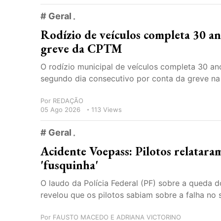
# Geral
Rodízio de veículos completa 30 an
greve da CPTM
O rodízio municipal de veículos completa 30 an
segundo dia consecutivo por conta da greve na 
Por
REDAÇÃO
05 Ago 2026
113 Views
# Geral
Acidente Voepass: Pilotos relatara
'fusquinha'
O laudo da Polícia Federal (PF) sobre a queda
revelou que os pilotos sabiam sobre a falha no
Por
FAUSTO MACEDO E ADRIANA VICTORINO