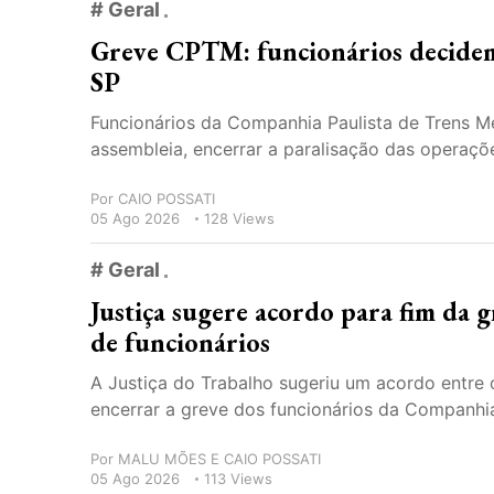
# Geral
Greve CPTM: funcionários decidem 
SP
Funcionários da Companhia Paulista de Trens Me
assembleia, encerrar a paralisação das operações
Por
CAIO POSSATI
05 Ago 2026
128 Views
# Geral
Justiça sugere acordo para fim da
de funcionários
A Justiça do Trabalho sugeriu um acordo entre o
encerrar a greve dos funcionários da Companhia
Por
MALU MÕES E CAIO POSSATI
05 Ago 2026
113 Views