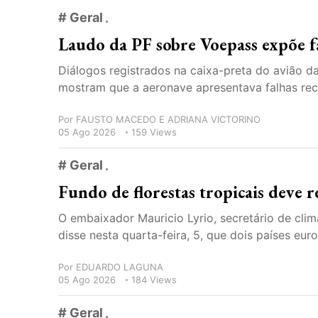
# Geral
Laudo da PF sobre Voepass expõe fa
Diálogos registrados na caixa-preta do avião 
mostram que a aeronave apresentava falhas recor
Por
FAUSTO MACEDO E ADRIANA VICTORINO
05 Ago 2026
159 Views
# Geral
Fundo de florestas tropicais deve r
O embaixador Mauricio Lyrio, secretário de clim
disse nesta quarta-feira, 5, que dois países eur
Por
EDUARDO LAGUNA
05 Ago 2026
184 Views
# Geral