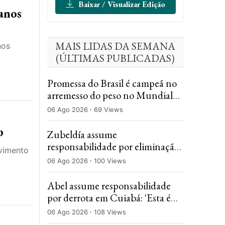
Baixar / Visualizar Edição
 anos
MAIS LIDAS DA SEMANA
nos
(ÚLTIMAS PUBLICADAS)
Promessa do Brasil é campeã no
arremesso do peso no Mundial
Sub-20 de atletismo
06 Ago 2026
69 Views
b
Zubeldía assume
responsabilidade por eliminação
vimento
do Fluminense na Copa do
06 Ago 2026
100 Views
Brasil: 'Jogamos mal'
Abel assume responsabilidade
por derrota em Cuiabá: 'Esta é
daquelas derrotas que doem
06 Ago 2026
108 Views
menos'