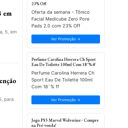
23% Off
3 em
Oferta da semana - Tônico
Facial Medicube Zero Pore
Pads 2.0 com 23% Off
a, 5, em
Ver Promoção →
Perfume Carolina Herrera Ch Sport
Eau De Toilette 100ml Com 18¨% ff
Perfume Carolina Herrera Ch
tenção
Sport Eau De Toilette 100ml
Com 18¨% ff
5, para
Ver Promoção →
Jogo PS5 Marvel Wolverine - Compre
na Pré-venda!