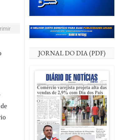
rimir
JORNAL DO DIA (PDF)
e
 de
rio