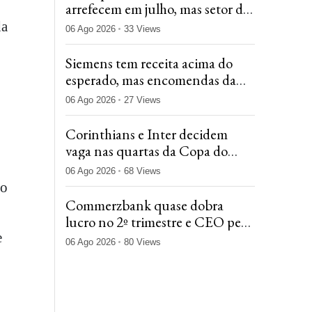
arrefecem em julho, mas setor de
tecnologia lidera cortes
da
06 Ago 2026
33 Views
Siemens tem receita acima do
esperado, mas encomendas da
Digital Industries decepcionam
06 Ago 2026
27 Views
Corinthians e Inter decidem
vaga nas quartas da Copa do
Brasil após farpas sobre
06 Ago 2026
68 Views
arbitragem
ão
Commerzbank quase dobra
lucro no 2º trimestre e CEO pede
diálogo após avanço do
e
06 Ago 2026
80 Views
UniCredit