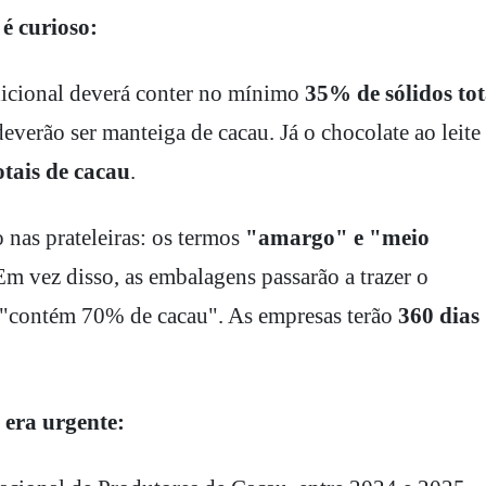
é curioso:
dicional deverá conter no mínimo
35% de sólidos tot
verão ser manteiga de cacau. Já o chocolate ao leite
otais de cacau
.
nas prateleiras: os termos
"amargo" e "meio
Em vez disso, as embalagens passarão a trazer o
 "contém 70% de cacau". As empresas terão
360 dias
 era urgente: