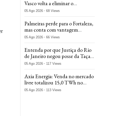
Vasco volta a eliminar o
Fluminense na Copa do Brasil
05 Ago 2026
68 Views
Palmeiras perde para o Fortaleza,
mas conta com vantagem
er
agregada e avança na Copa do
05 Ago 2026
66 Views
Brasil
Entenda por que Justiça do Rio
de Janeiro negou posse da Taça
das Bolinhas ao Flamengo
05 Ago 2026
117 Views
Axia Energia: Venda no mercado
livre totalizou 15,0 TWh no
2tri26, queda de 9,7%
05 Ago 2026
113 Views