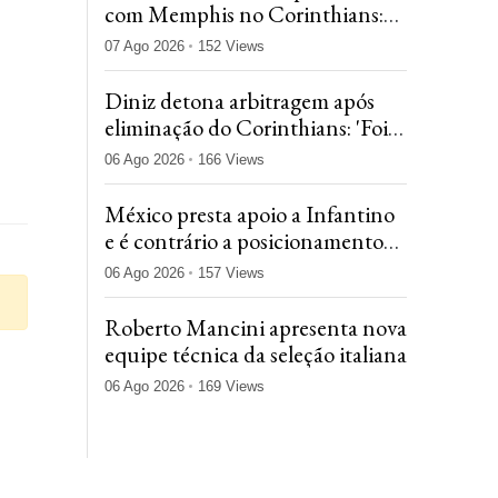
com Memphis no Corinthians:
'Vai dar peso para o time'
07 Ago 2026
152 Views
Diniz detona arbitragem após
eliminação do Corinthians: 'Foi
determinante neste confronto'
06 Ago 2026
166 Views
México presta apoio a Infantino
e é contrário a posicionamento
da Concacaf
06 Ago 2026
157 Views
Roberto Mancini apresenta nova
equipe técnica da seleção italiana
06 Ago 2026
169 Views