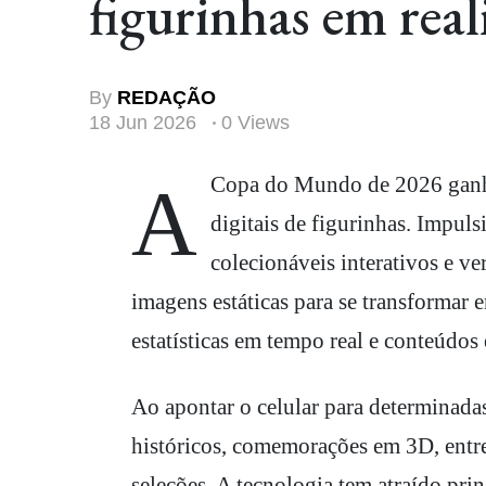
figurinhas em re
By
REDAÇÃO
18 Jun 2026
0 Views
A Copa do Mundo de 2026 ganhou um novo fenômeno entre os torcedores: os álbuns
digitais de figurinhas. Impul
colecionáveis interativos e v
imagens estáticas para se transformar 
estatísticas em tempo real e conteúdos
Ao apontar o celular para determinadas
históricos, comemorações em 3D, entrev
seleções. A tecnologia tem atraído pr