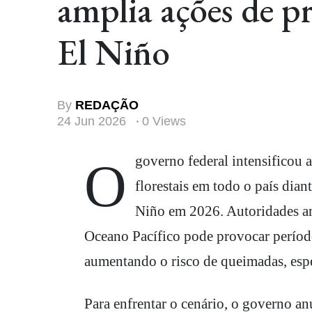
amplia ações de p
El Niño
By
REDAÇÃO
24 Jun 2026
0 Views
O governo federal intensificou as medidas de prevenção e combate aos incêndios
florestais em todo o país dia
Niño em 2026. Autoridades am
Oceano Pacífico pode provocar períodos
aumentando o risco de queimadas, esp
Para enfrentar o cenário, o governo a