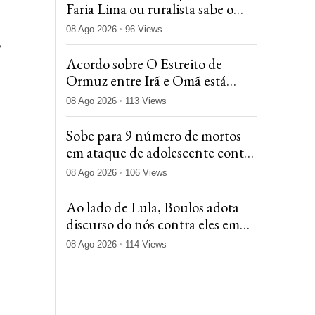
Faria Lima ou ruralista sabe o
que é acordar com rato nadando
08 Ago 2026
96 Views
em casa
,
Acordo sobre O Estreito de
Ormuz entre Irã e Omã está
próximo, diz agência iraniana
08 Ago 2026
113 Views
Sobe para 9 número de mortos
em ataque de adolescente contra
escola na Tailândia
08 Ago 2026
106 Views
Ao lado de Lula, Boulos adota
discurso do nós contra eles em
evento do MTST
08 Ago 2026
114 Views