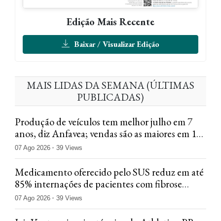
Edição Mais Recente
Baixar / Visualizar Edição
MAIS LIDAS DA SEMANA (ÚLTIMAS
PUBLICADAS)
Produção de veículos tem melhor julho em 7
anos, diz Anfavea; vendas são as maiores em 12
anos
07 Ago 2026
39 Views
Medicamento oferecido pelo SUS reduz em até
85% internações de pacientes com fibrose
cística
07 Ago 2026
39 Views