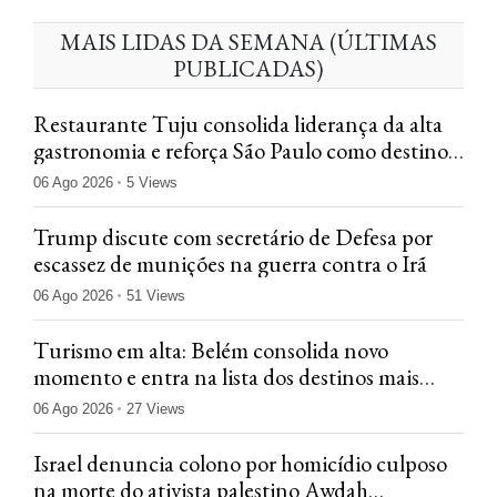
MAIS LIDAS DA SEMANA (ÚLTIMAS
PUBLICADAS)
Restaurante Tuju consolida liderança da alta
gastronomia e reforça São Paulo como destino
gastronômico em 2026
06 Ago 2026
5 Views
Trump discute com secretário de Defesa por
escassez de munições na guerra contra o Irã
06 Ago 2026
51 Views
Turismo em alta: Belém consolida novo
momento e entra na lista dos destinos mais
procurados para viajar em 2026
06 Ago 2026
27 Views
Israel denuncia colono por homicídio culposo
na morte do ativista palestino Awdah