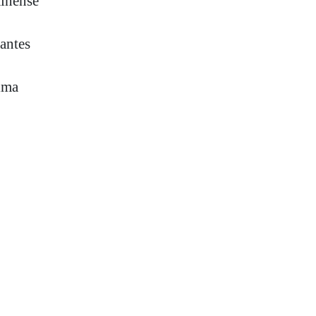
minense
antes
ima