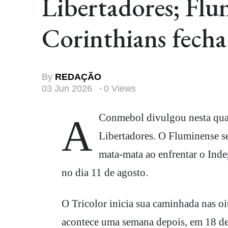
Libertadores; Flum
Corinthians fecha
By
REDAÇÃO
03 Jun 2026
0 Views
A Conmebol divulgou nesta quarta-feira a tabela detalhada das oitavas de final da Copa
Libertadores. O Fluminense se
mata-mata ao enfrentar o Ind
no dia 11 de agosto.
O Tricolor inicia sua caminhada nas o
acontece uma semana depois, em 18 de