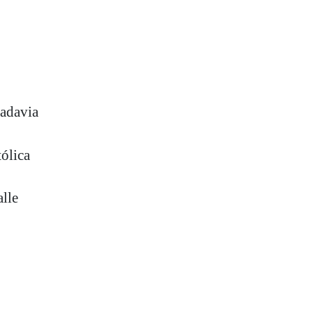
vadavia
ólica
lle