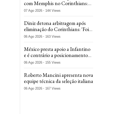
com Memphis no Corinthians:
'Vai dar peso para o time'
07 Ago 2026
144 Views
Diniz detona arbitragem após
eliminação do Corinthians: 'Foi
determinante neste confronto'
06 Ago 2026
163 Views
México presta apoio a Infantino
e é contrário a posicionamento
da Concacaf
06 Ago 2026
155 Views
Roberto Mancini apresenta nova
equipe técnica da seleção italiana
06 Ago 2026
167 Views