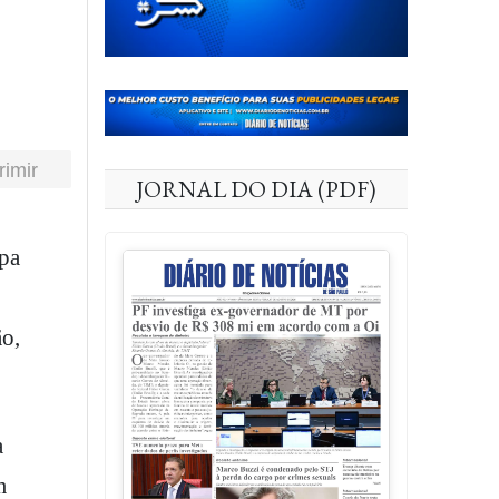
rimir
JORNAL DO DIA (PDF)
ão,
a
m