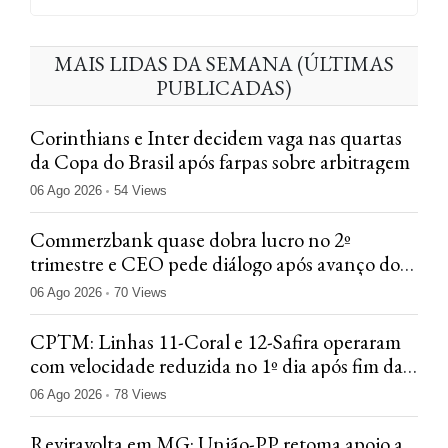
MAIS LIDAS DA SEMANA (ÚLTIMAS
PUBLICADAS)
Corinthians e Inter decidem vaga nas quartas
da Copa do Brasil após farpas sobre arbitragem
06 Ago 2026
54 Views
Commerzbank quase dobra lucro no 2º
trimestre e CEO pede diálogo após avanço do
UniCredit
06 Ago 2026
70 Views
CPTM: Linhas 11-Coral e 12-Safira operaram
com velocidade reduzida no 1º dia após fim da
greve
06 Ago 2026
78 Views
Reviravolta em MG: União-PP retoma apoio a