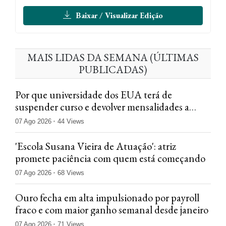
Baixar / Visualizar Edição
MAIS LIDAS DA SEMANA (ÚLTIMAS
PUBLICADAS)
Por que universidade dos EUA terá de
suspender curso e devolver mensalidades a
brasileiros
07 Ago 2026
44 Views
'Escola Susana Vieira de Atuação': atriz
promete paciência com quem está começando
07 Ago 2026
68 Views
Ouro fecha em alta impulsionado por payroll
fraco e com maior ganho semanal desde janeiro
07 Ago 2026
71 Views