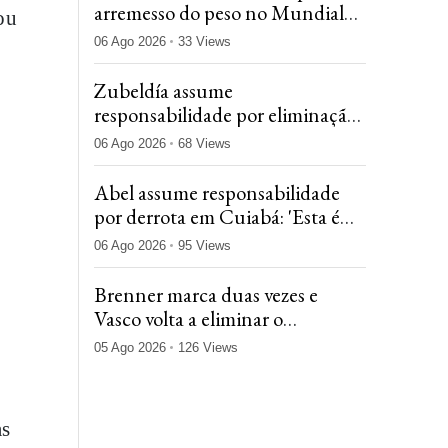
arremesso do peso no Mundial
Sub-20 de atletismo
06 Ago 2026
33 Views
Zubeldía assume
responsabilidade por eliminação
do Fluminense na Copa do
06 Ago 2026
68 Views
Brasil: 'Jogamos mal'
Abel assume responsabilidade
por derrota em Cuiabá: 'Esta é
daquelas derrotas que doem
06 Ago 2026
95 Views
menos'
Brenner marca duas vezes e
Vasco volta a eliminar o
Fluminense na Copa do Brasil
05 Ago 2026
126 Views
as