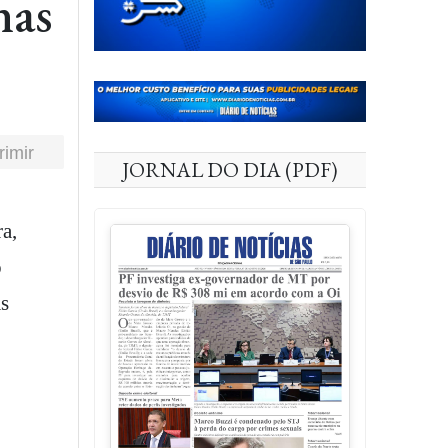
nas
rimir
JORNAL DO DIA (PDF)
ra,
o
as