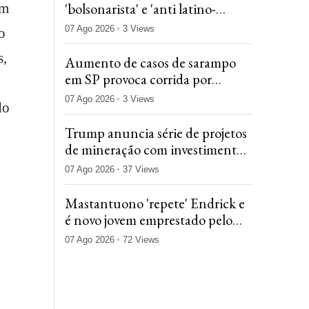
'bolsonarista' e 'anti latino-
em
americano'
07 Ago 2026
3 Views
o
s,
Aumento de casos de sarampo
em SP provoca corrida por
vacinação e gera filas em postos
07 Ago 2026
3 Views
do
Trump anuncia série de projetos
de mineração com investimentos
de bilhões de dólares
07 Ago 2026
37 Views
Mastantuono 'repete' Endrick e
é novo jovem emprestado pelo
Real Madrid para ganhar
07 Ago 2026
72 Views
experiência