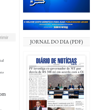
rimir
JORNAL DO DIA (PDF)
ial
nto
com