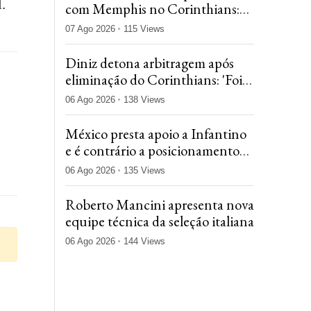
.
com Memphis no Corinthians:
'Vai dar peso para o time'
07 Ago 2026
115 Views
Diniz detona arbitragem após
eliminação do Corinthians: 'Foi
determinante neste confronto'
06 Ago 2026
138 Views
México presta apoio a Infantino
e é contrário a posicionamento
da Concacaf
06 Ago 2026
135 Views
Roberto Mancini apresenta nova
equipe técnica da seleção italiana
06 Ago 2026
144 Views