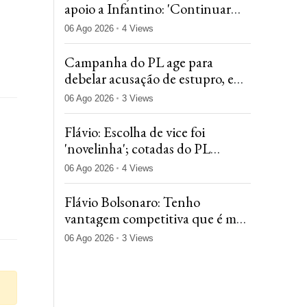
apoio a Infantino: 'Continuar
trabalhando em conjunto com a
06 Ago 2026
4 Views
Fifa'
Campanha do PL age para
debelar acusação de estupro, e
Gaspar descarta acordo com
06 Ago 2026
3 Views
Lindbergh
Flávio: Escolha de vice foi
'novelinha'; cotadas do PL
estavam com candidaturas
06 Ago 2026
4 Views
estruturadas
Flávio Bolsonaro: Tenho
vantagem competitiva que é me
relacionar bem com Congresso
06 Ago 2026
3 Views