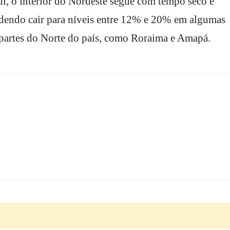
l, o interior do Nordeste segue com tempo seco e
odendo cair para níveis entre 12% e 20% em algumas
m partes do Norte do país, como Roraima e Amapá.