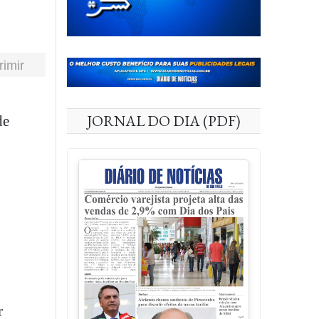
rimir
JORNAL DO DIA (PDF)
e
r