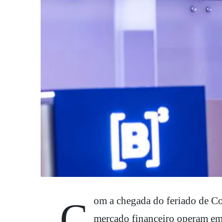
Com a chegada do feriado de Corpus Christi nesta quinta-feira (4), instituições do
mercado financeiro operam em h