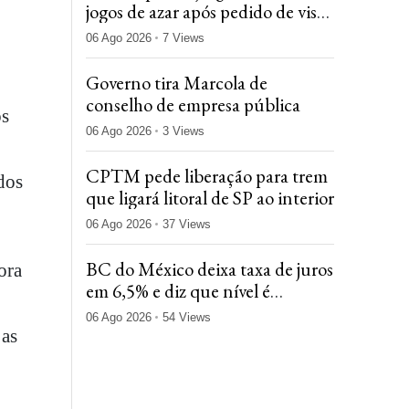
jogos de azar após pedido de vista
de Dino
06 Ago 2026
7 Views
Governo tira Marcola de
conselho de empresa pública
os
06 Ago 2026
3 Views
CPTM pede liberação para trem
dos
que ligará litoral de SP ao interior
06 Ago 2026
37 Views
BC do México deixa taxa de juros
ora
em 6,5% e diz que nível é
'apropriado' para enfrentar riscos
06 Ago 2026
54 Views
 as