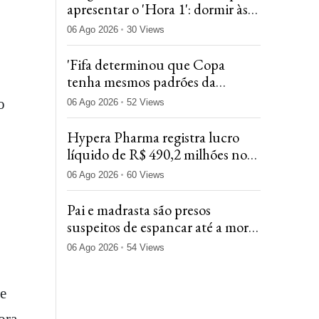
apresentar o 'Hora 1': dormir às
17h e acordar à 0h
06 Ago 2026
30 Views
'Fifa determinou que Copa
tenha mesmos padrões da
masculina', diz diretora do
o
06 Ago 2026
52 Views
comitê do Mundial
Hypera Pharma registra lucro
líquido de R$ 490,2 milhões no
2º trimestre, alta anual de 15,2%
06 Ago 2026
60 Views
Pai e madrasta são presos
suspeitos de espancar até a morte
menino de três anos no
06 Ago 2026
54 Views
Tocantins
 e