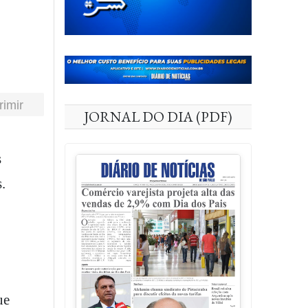
rimir
JORNAL DO DIA (PDF)
.
ue