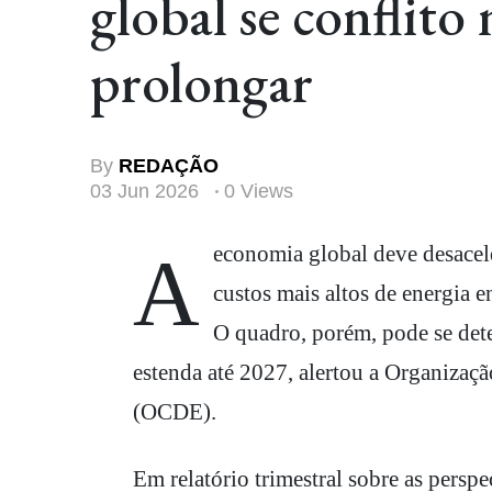
global se conflito
prolongar
By
REDAÇÃO
03 Jun 2026
0 Views
A economia global deve desacelerar de forma significativa neste ano, à medida que os
custos mais altos de energia
O quadro, porém, pode se dete
estenda até 2027, alertou a Organiza
(OCDE).
Em relatório trimestral sobre as persp