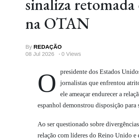
sinaliza retomada 
na OTAN
By
REDAÇÃO
08 Jul 2026
0 Views
O presidente dos Estados Unidos, Donald Trump, disse na noite desta terça-feira, 8, a
jornalistas que enfrentou atr
ele ameaçar endurecer a rela
espanhol demonstrou disposição para 
Ao ser questionado sobre divergências
relação com líderes do Reino Unido e