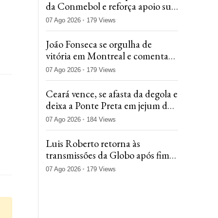
da Conmebol e reforça apoio sul-
americano em meio à crise na
07 Ago 2026
179 Views
Fifa
João Fonseca se orgulha de
vitória em Montreal e comenta
pausa de Bia Haddad: 'Volte com
07 Ago 2026
179 Views
tudo'
Ceará vence, se afasta da degola e
deixa a Ponte Preta em jejum de
15 rodadas na Série B
07 Ago 2026
184 Views
Luis Roberto retorna às
transmissões da Globo após fim
do tratamento contra o câncer
07 Ago 2026
179 Views