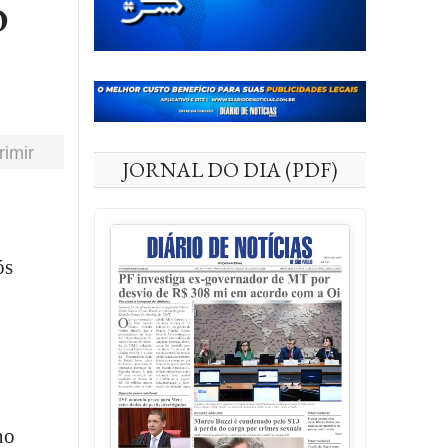
o
rimir
JORNAL DO DIA (PDF)
ós
no