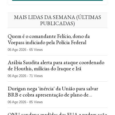
MAIS LIDAS DA SEMANA (ÚLTIMAS
PUBLICADAS)
Quem é o comandante Felício, dono da
Voepass indiciado pela Polícia Federal
06 Ago 2026
65 Views
Arábia Saudita alerta para ataque coordenado
de Houthis, milícias do Iraque e Irã
06 Ago 2026
71 Views
Durigan nega 'inércia' da União para salvar
BRB e cobra apresentação de plano de
negócios
06 Ago 2026
85 Views
ONU condena medidas dos EUA e pedem ação