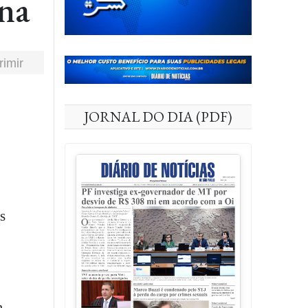
na
rimir
JORNAL DO DIA (PDF)
s
m