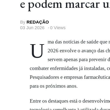
e podem marcar u
By
REDAÇÃO
03 Jun 2026
0 Views
Uma das notícias de saúde que mais tem chamado a atenção neste início de junho de
2026 envolve o avanço das ch
servem apenas para prevenir 
combater enfermidades já instaladas, c
Pesquisadores e empresas farmacêutica
para os próximos anos.
Entre os destaques está o desenvolvim
tecnologia semelhante à utilizada dur