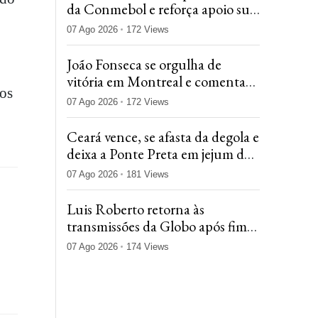
da Conmebol e reforça apoio sul-
americano em meio à crise na
07 Ago 2026
172 Views
Fifa
João Fonseca se orgulha de
vitória em Montreal e comenta
nos
pausa de Bia Haddad: 'Volte com
07 Ago 2026
172 Views
tudo'
Ceará vence, se afasta da degola e
deixa a Ponte Preta em jejum de
15 rodadas na Série B
07 Ago 2026
181 Views
Luis Roberto retorna às
transmissões da Globo após fim
do tratamento contra o câncer
07 Ago 2026
174 Views