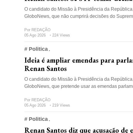
O candidato do Missão à Presidência da República, 
GloboNews, que não cumprirá decisões do Supremo 
Por
REDAÇÃO
05 Ago 2026
224 Views
# Politica
Ideia é ampliar emendas para parla
Renan Santos
O candidato do Missão à Presidência da República, 
GloboNews, que pretende usar as emendas parlamen
Por
REDAÇÃO
05 Ago 2026
219 Views
# Politica
Renan Santos diz que acusação de es