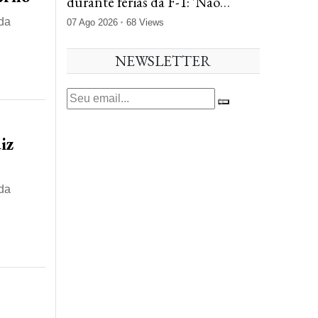
durante férias da F-1: 'Não
deixaram nem a cuia de mate'
 da
07 Ago 2026
68 Views
NEWSLETTER
iz
 da