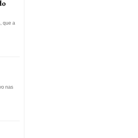
do
, que a
vo nas