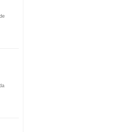
 de
 da