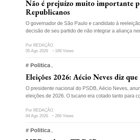
Não é prejuízo muito importante pa
Republicanos
O governador de São Paulo e candidato à reeleição, 
decisão de seu partido de não integrar a aliança nem
Por
REDAÇÃO
05 Ago 2026
189 Views
# Politica
Eleições 2026: Aécio Neves diz que
O presidente nacional do PSDB, Aécio Neves, anunc
eleições de 2026. O tucano era cotado tanto para c
Por
REDAÇÃO
04 Ago 2026
266 Views
# Politica