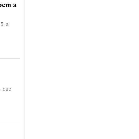
bem a
5, a
4, que