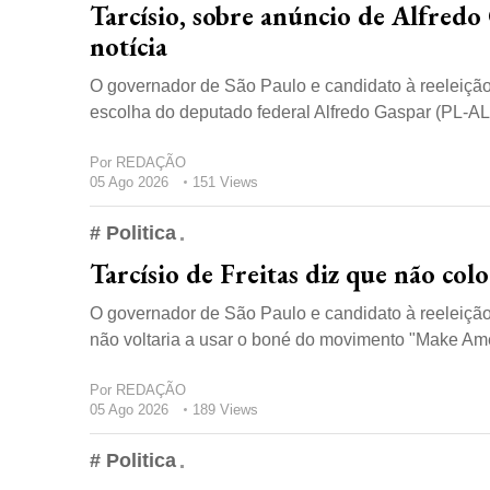
Tarcísio, sobre anúncio de Alfredo
notícia
O governador de São Paulo e candidato à reeleição, 
escolha do deputado federal Alfredo Gaspar (PL-AL)
Por
REDAÇÃO
05 Ago 2026
151 Views
# Politica
Tarcísio de Freitas diz que não c
O governador de São Paulo e candidato à reeleição, 
não voltaria a usar o boné do movimento "Make Amer
Por
REDAÇÃO
05 Ago 2026
189 Views
# Politica