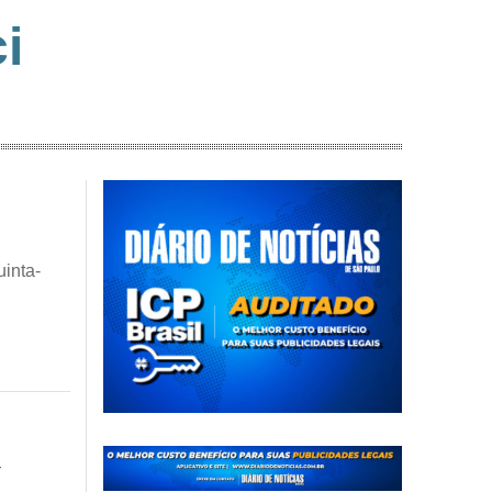
i
uinta-
a