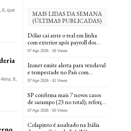
 6, que
MAIS LIDAS DA SEMANA
(ÚLTIMAS PUBLICADAS)
Dólar cai ante o real em linha
com exterior após payroll dos
EUA abaixo do previsto
07 Ago 2026
26 Views
deria
Inmet emite alerta para vendaval
e tempestade no País com
passagem de ciclone
eira, 6,
07 Ago 2026
41 Views
SP confirma mais 7 novos casos
de sarampo (23 no total); reforço
da vacinação é recomendado
07 Ago 2026
50 Views
Colapinto é assaltado na Itália
erno