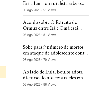
Faria Lima ou ruralista sabe o
que é acordar com rato nadando
08 Ago 2026
51 Views
em casa
Acordo sobre O Estreito de
Ormuz entre Irã e Omã está
próximo, diz agência iraniana
08 Ago 2026
81 Views
Sobe para 9 número de mortos
em ataque de adolescente contra
escola na Tailândia
08 Ago 2026
79 Views
Ao lado de Lula, Boulos adota
discurso do nós contra eles em
evento do MTST
08 Ago 2026
86 Views