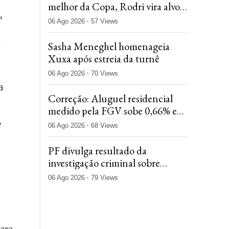
melhor da Copa, Rodri vira alvo
para reforçar gigantes espanhóis
s
06 Ago 2026
57 Views
l
Sasha Meneghel homenageia
Xuxa após estreia da turnê
06 Ago 2026
70 Views
a
Correção: Aluguel residencial
medido pela FGV sobe 0,66% em
julho, após alta de 0,10% em
e
06 Ago 2026
68 Views
junho
PF divulga resultado da
investigação criminal sobre
acidente da Voepass nesta
06 Ago 2026
79 Views
quinta, 6
ara