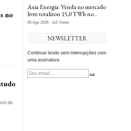
Axia Energia: Venda no mercado
livre totalizou 15,0 TWh no
es no
2tri26, queda de 9,7%
05 Ago 2026
115 Views
NEWSLETTER
Continue lendo sem interrupções com
uma assinatura
studo
sos do