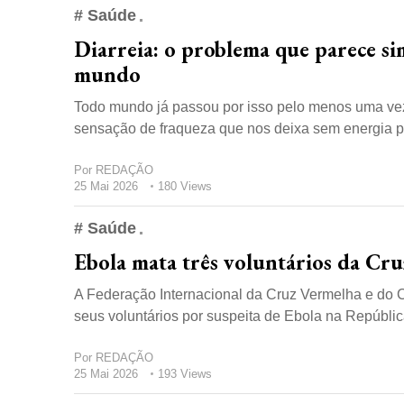
# Saúde
Diarreia: o problema que parece si
mundo
Todo mundo já passou por isso pelo menos uma vez 
sensação de fraqueza que nos deixa sem energia pra
Por
REDAÇÃO
25 Mai 2026
180 Views
# Saúde
Ebola mata três voluntários da C
A Federação Internacional da Cruz Vermelha e do 
seus voluntários por suspeita de Ebola na Repúblic
Por
REDAÇÃO
25 Mai 2026
193 Views