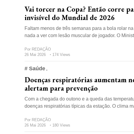
Vai torcer na Copa? Então corre pa
invisível do Mundial de 2026
Faltam menos de três semanas para a bola rolar 
nada a ver com lesão muscular de jogador. O Minis
Por
REDAÇÃO
26 Mai 2026
174 Views
# Saúde
Doenças respiratórias aumentam no 
alertam para prevenção
Com a chegada do outono e a queda das temperatur
doenças respiratórias típicas da estação. O clima ma
Por
REDAÇÃO
26 Mai 2026
180 Views