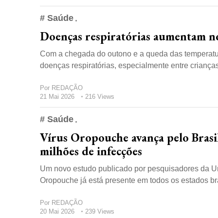
# Saúde
Doenças respiratórias aumentam no
Com a chegada do outono e a queda das temperatur
doenças respiratórias, especialmente entre criança
Por
REDAÇÃO
21 Mai 2026
216 Views
# Saúde
Vírus Oropouche avança pelo Brasil
milhões de infecções
Um novo estudo publicado por pesquisadores da Un
Oropouche já está presente em todos os estados bras
Por
REDAÇÃO
20 Mai 2026
239 Views