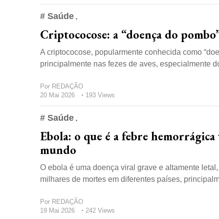
# Saúde
Criptococose: a “doença do pombo”
A criptococose, popularmente conhecida como “do
principalmente nas fezes de aves, especialmente d
Por
REDAÇÃO
20 Mai 2026
193 Views
# Saúde
Ebola: o que é a febre hemorrágica
mundo
O ebola é uma doença viral grave e altamente letal
milhares de mortes em diferentes países, principalme
Por
REDAÇÃO
19 Mai 2026
242 Views