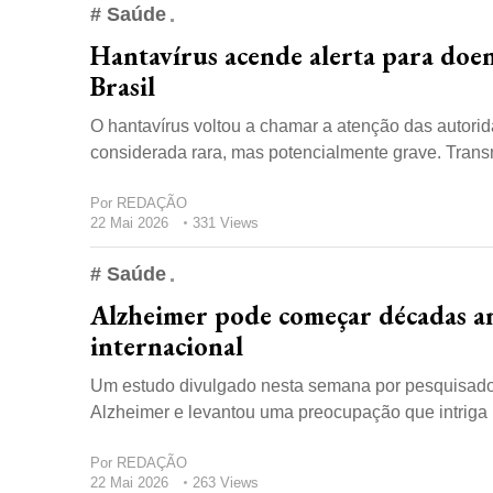
# Saúde
Hantavírus acende alerta para doen
Brasil
O hantavírus voltou a chamar a atenção das autori
considerada rara, mas potencialmente grave. Transmi
Por
REDAÇÃO
22 Mai 2026
331 Views
# Saúde
Alzheimer pode começar décadas an
internacional
Um estudo divulgado nesta semana por pesquisadore
Alzheimer e levantou uma preocupação que intriga m
Por
REDAÇÃO
22 Mai 2026
263 Views